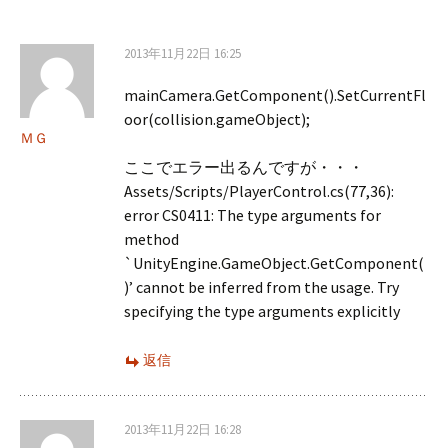
2013年11月22日 16:25
mainCamera.GetComponent().SetCurrentFl
oor(collision.gameObject);
ＭＧ
ここでエラー出るんですが・・・
Assets/Scripts/PlayerControl.cs(77,36):
error CS0411: The type arguments for
method
`UnityEngine.GameObject.GetComponent(
)’ cannot be inferred from the usage. Try
specifying the type arguments explicitly
返信
2013年11月22日 16:28