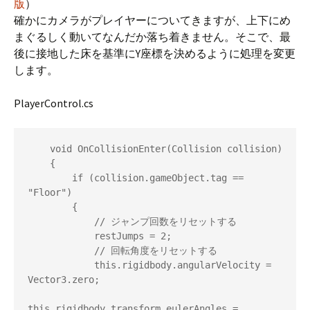
版
）
確かにカメラがプレイヤーについてきますが、上下にめ
まぐるしく動いてなんだか落ち着きません。そこで、最
後に接地した床を基準にY座標を決めるように処理を変更
します。
PlayerControl.cs
    void OnCollisionEnter(Collision collision)

    {

        if (collision.gameObject.tag == 
"Floor")

        {

            // ジャンプ回数をリセットする

            restJumps = 2;

            // 回転角度をリセットする

            this.rigidbody.angularVelocity = 
Vector3.zero;

this.rigidbody.transform.eulerAngles = 