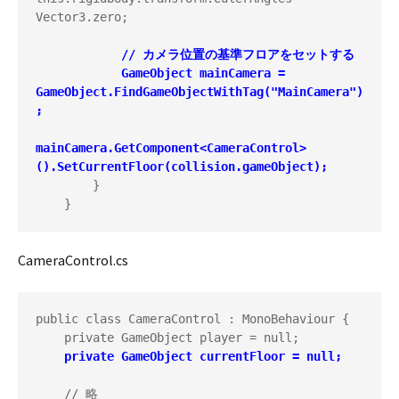
Vector3.zero;

// カメラ位置の基準フロアをセットする

            GameObject mainCamera = 
GameObject.FindGameObjectWithTag("MainCamera")
;

mainCamera.GetComponent<CameraControl>
().SetCurrentFloor(collision.gameObject);
        }

    }
CameraControl.cs
public class CameraControl : MonoBehaviour {

    private GameObject player = null;

private GameObject currentFloor = null;
    // 略
