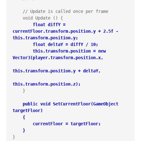
    // Update is called once per frame

    void Update () {

float diffY = 
currentFloor.transform.position.y + 2.5f - 
this.transform.position.y;

        float deltaY = diffY / 10;

        this.transform.position = new 
Vector3(player.transform.position.x,

this.transform.position.y + deltaY,

this.transform.position.z);
    }

public void SetCurrentFloor(GameObject 
targetFloor)

    {

        currentFloor = targetFloor;

    }
}